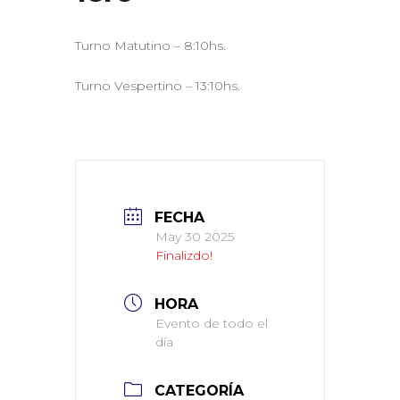
Turno Matutino – 8:10hs.
Turno Vespertino – 13:10hs.
FECHA
May 30 2025
Finalizdo!
HORA
Evento de todo el
día
CATEGORÍA