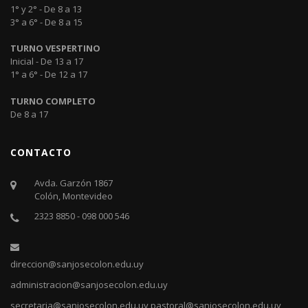
1° y 2° - De 8 a 13
3° a 6° - De 8 a 15
TURNO VESPERTINO
Inicial - De 13 a 17
1° a 6° - De 12 a 17
TURNO COMPLETO
De 8 a 17
CONTACTO
Avda. Garzón 1867
Colón, Montevideo
2323 8850 - 098 000 546
direccion@sanjosecolon.edu.uy
administracion@sanjosecolon.edu.uy
secretaria@sanjosecolon.edu.uy
pastoral@sanjosecolon.edu.uy