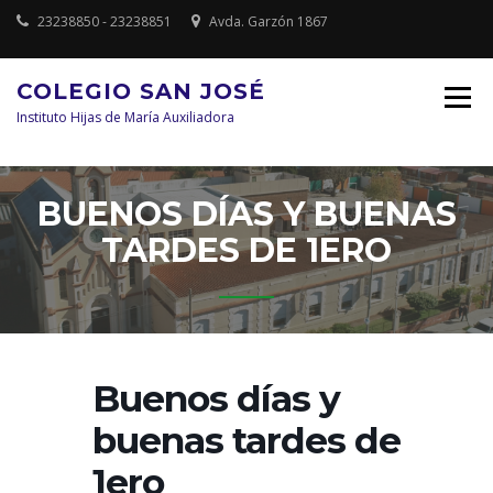
Saltar
23238850 - 23238851
Avda. Garzón 1867
al
contenido
COLEGIO SAN JOSÉ
Instituto Hijas de María Auxiliadora
BUENOS DÍAS Y BUENAS
TARDES DE 1ERO
Buenos días y
buenas tardes de
1ero