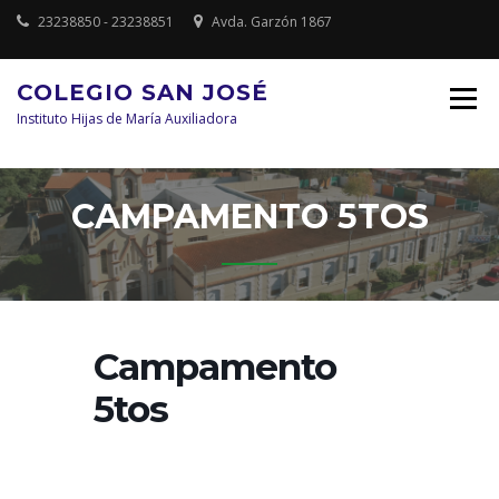
Saltar
23238850 - 23238851
Avda. Garzón 1867
al
contenido
COLEGIO SAN JOSÉ
Instituto Hijas de María Auxiliadora
CAMPAMENTO 5TOS
Campamento
5tos