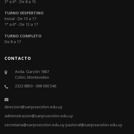
3° a 6° - De 8 a 15
TURNO VESPERTINO
Inicial - De 13 a 17
1° a 6° - De 12 a 17
TURNO COMPLETO
De 8 a 17
CONTACTO
Avda. Garzón 1867
Colón, Montevideo
2323 8850 - 098 000 546
direccion@sanjosecolon.edu.uy
administracion@sanjosecolon.edu.uy
secretaria@sanjosecolon.edu.uy
pastoral@sanjosecolon.edu.uy