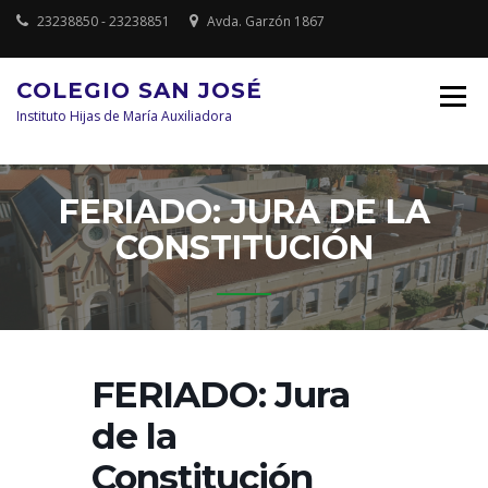
Saltar
23238850 - 23238851
Avda. Garzón 1867
al
contenido
COLEGIO SAN JOSÉ
Instituto Hijas de María Auxiliadora
FERIADO: JURA DE LA
CONSTITUCIÓN
FERIADO: Jura
de la
Constitución