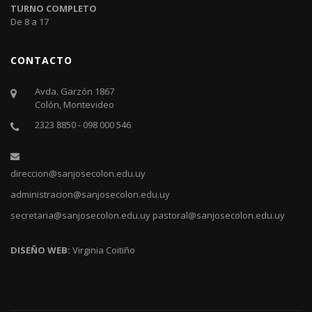
TURNO COMPLETO
De 8 a 17
CONTACTO
Avda. Garzón 1867
Colón, Montevideo
2323 8850 - 098 000 546
direccion@sanjosecolon.edu.uy
administracion@sanjosecolon.edu.uy
secretaria@sanjosecolon.edu.uy
pastoral@sanjosecolon.edu.uy
DISEÑO WEB:
Virginia Coitiño