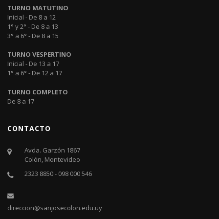
TURNO MATUTINO
Inicial - De 8 a 12
1° y 2° - De 8 a 13
3° a 6° - De 8 a 15
TURNO VESPERTINO
Inicial - De 13 a 17
1° a 6° - De 12 a 17
TURNO COMPLETO
De 8 a 17
CONTACTO
Avda. Garzón 1867
Colón, Montevideo
2323 8850 - 098 000 546
direccion@sanjosecolon.edu.uy