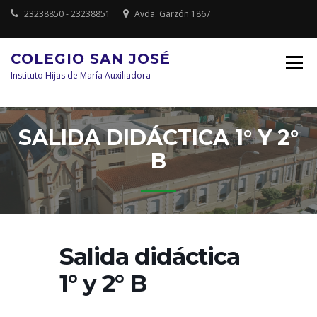
Saltar
23238850 - 23238851
Avda. Garzón 1867
al
contenido
COLEGIO SAN JOSÉ
Instituto Hijas de María Auxiliadora
SALIDA DIDÁCTICA 1° Y 2°
B
Salida didáctica
1° y 2° B