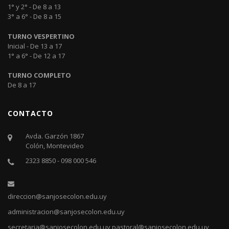
1° y 2° - De 8 a 13
3° a 6° - De 8 a 15
TURNO VESPERTINO
Inicial - De 13 a 17
1° a 6° - De 12 a 17
TURNO COMPLETO
De 8 a 17
CONTACTO
Avda. Garzón 1867
Colón, Montevideo
2323 8850 - 098 000 546
direccion@sanjosecolon.edu.uy
administracion@sanjosecolon.edu.uy
secretaria@sanjosecolon.edu.uy
pastoral@sanjosecolon.edu.uy