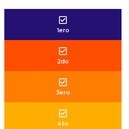
1ero
2do
3ero
4to