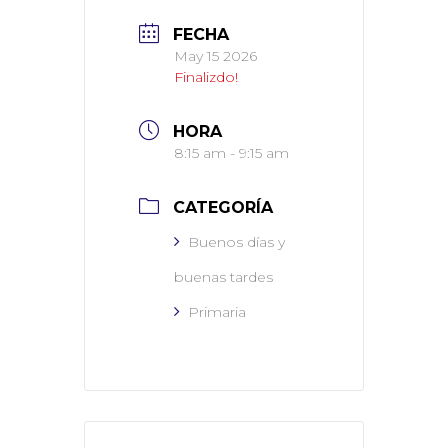
FECHA
May 15 2026
Finalizdo!
HORA
8:15 am - 9:15 am
CATEGORÍA
Buenos días y
buenas tardes
Primaria