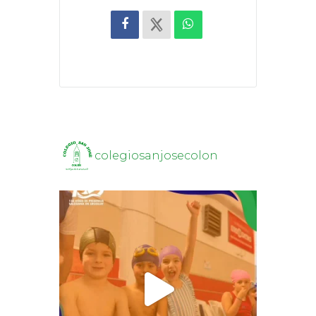
colegiosanjosecolon