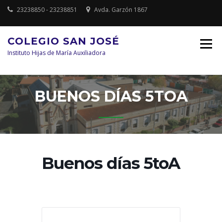
Saltar
23238850 - 23238851
Avda. Garzón 1867
al
contenido
COLEGIO SAN JOSÉ
Instituto Hijas de María Auxiliadora
BUENOS DÍAS 5TOA
Buenos días 5toA