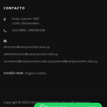
CONTACTO
Avda. Garzón 1867
Colón, Montevideo
2323 8850 - 098 000 546
direccion@sanjosecolon.edu.uy
administracion@sanjosecolon.edu.uy
secretaria@sanjosecolon.edu.uy
pastoral@sanjosecolon.edu.uy
DISEÑO WEB:
Virginia Coitiño
Copyright © 2026
Colegio San José
Education LMS
Tema por