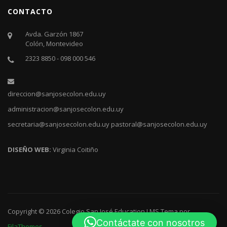
CONTACTO
Avda. Garzón 1867
Colón, Montevideo
2323 8850 - 098 000 546
direccion@sanjosecolon.edu.uy
administracion@sanjosecolon.edu.uy
secretaria@sanjosecolon.edu.uy
pastoral@sanjosecolon.edu.uy
DISEÑO WEB:
Virginia Coitiño
Copyright © 2026
Colegio San José
Education LMS
Tema por
Contáctate con nosotros
FilaThemes