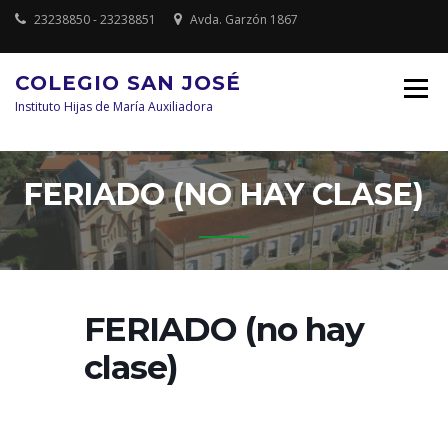
Saltar
23238850 - 23238851
Avda. Garzón 1867
al
contenido
COLEGIO SAN JOSÉ
Instituto Hijas de María Auxiliadora
FERIADO (NO HAY CLASE)
FERIADO (no hay
clase)